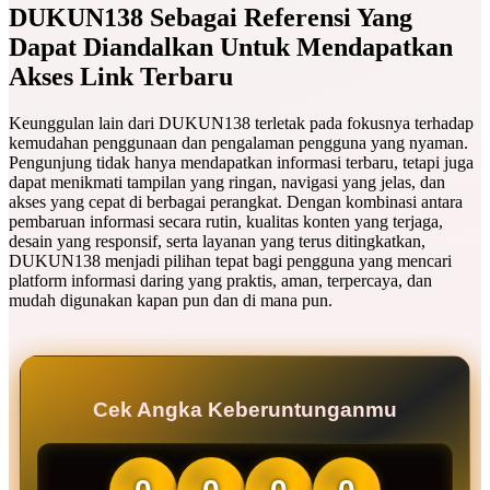
DUKUN138 Sebagai Referensi Yang
Dapat Diandalkan Untuk Mendapatkan
Akses Link Terbaru
Keunggulan lain dari DUKUN138 terletak pada fokusnya terhadap
kemudahan penggunaan dan pengalaman pengguna yang nyaman.
Pengunjung tidak hanya mendapatkan informasi terbaru, tetapi juga
dapat menikmati tampilan yang ringan, navigasi yang jelas, dan
akses yang cepat di berbagai perangkat. Dengan kombinasi antara
pembaruan informasi secara rutin, kualitas konten yang terjaga,
desain yang responsif, serta layanan yang terus ditingkatkan,
DUKUN138 menjadi pilihan tepat bagi pengguna yang mencari
platform informasi daring yang praktis, aman, terpercaya, dan
mudah digunakan kapan pun dan di mana pun.
Cek Angka Keberuntunganmu