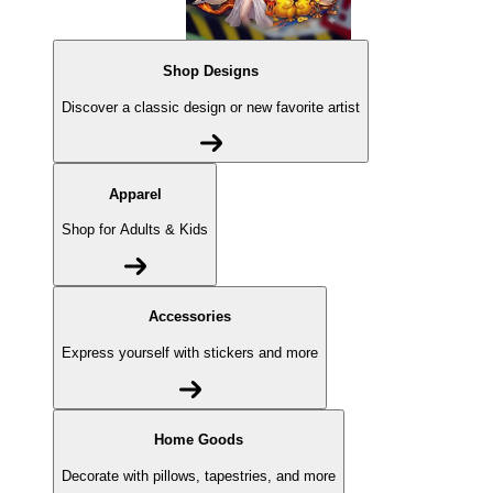
Shop Designs
Discover a classic design or new favorite artist
Apparel
Shop for Adults & Kids
Accessories
Express yourself with stickers and more
Home Goods
Decorate with pillows, tapestries, and more