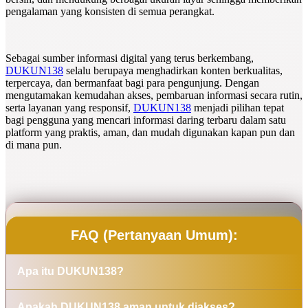
pengalaman yang konsisten di semua perangkat.
Sebagai sumber informasi digital yang terus berkembang,
DUKUN138
selalu berupaya menghadirkan konten berkualitas,
terpercaya, dan bermanfaat bagi para pengunjung. Dengan
mengutamakan kemudahan akses, pembaruan informasi secara rutin,
serta layanan yang responsif,
DUKUN138
menjadi pilihan tepat
bagi pengguna yang mencari informasi daring terbaru dalam satu
platform yang praktis, aman, dan mudah digunakan kapan pun dan
di mana pun.
FAQ (Pertanyaan Umum):
Apa itu DUKUN138?
DUKUN138 merupakan platform informasi daring yang
Apakah DUKUN138 aman untuk diakses?