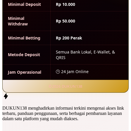
Minimal Deposit
Rp 10.000
Minimal
Rp 50.000
Withdraw
Minimal Betting
Rp 200 Perak
Semua Bank Lokal, E-Wallet, &
Metode Deposit
QRIS
🕒 24 Jam Online
Jam Operasional
©2026 DUKUN138
DUKUN138 menghadirkan informasi terkini mengenai akses link
terbaru, panduan penggunaan, serta berbagai pembaruan layanan
dalam satu platform yang mudah diakses.