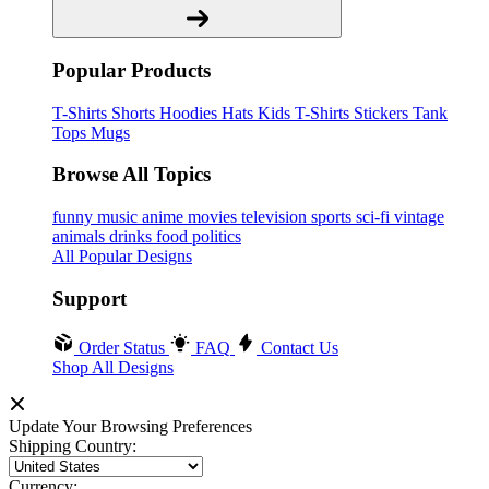
Popular Products
T-Shirts
Shorts
Hoodies
Hats
Kids T-Shirts
Stickers
Tank
Tops
Mugs
Browse All Topics
funny
music
anime
movies
television
sports
sci-fi
vintage
animals
drinks
food
politics
All Popular Designs
Support
Order Status
FAQ
Contact Us
Shop All Designs
Update Your Browsing Preferences
Shipping Country:
Currency: