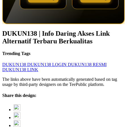
DUKUN138 | Info Daring Akses Link
Alternatif Terbaru Berkualitas
Trending Tags
DUKUN138
DUKUN138 LOGIN
DUKUN138 RESMI
DUKUN138 LINK
The links above have been automatically generated based on tag
usage by third-party designers on the TeePublic platform.
Share this design: