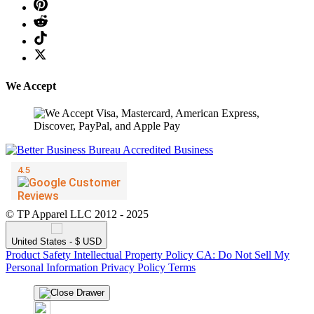
We Accept
© TP Apparel LLC 2012 - 2025
United States - $ USD
Product Safety
Intellectual Property Policy
CA: Do Not Sell My
Personal Information
Privacy Policy
Terms