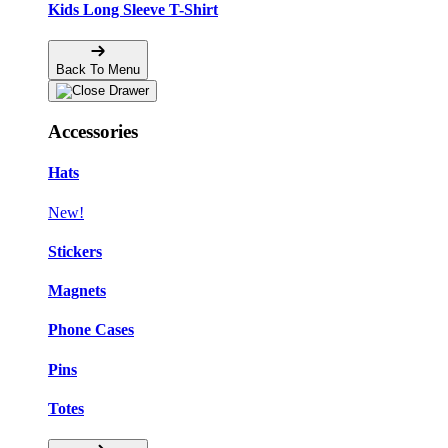
Kids Long Sleeve T-Shirt
Back To Menu
Accessories
Hats
New!
Stickers
Magnets
Phone Cases
Pins
Totes