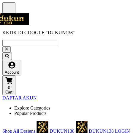
KETIK DI GOOGLE "DUKUN138"
Account
0
Cart
DAFTAR AKUN
Explore Categories
Popular Products
Shop All Designs
DUKUN138
DUKUN138 LOGIN